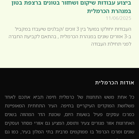
ביצוע עבודות שיקום ושחזור בטונים ברצפת בטון
במנהרת הכרמלית
11/06/2025
העבודות יחולקו בפועל בין 3 זוכים /קבלנים שיעבדו במקביל
ב-3 אזורים שונים במנהרת הכרמלית , בהתאם לקביעת החברה
לפני תחילת העבודה
אודות הכרמלית
כל אחת משש התחנות של כרמלית חיפה תביא אתכם לאחד
משלושת המוקדים העיקריים בחיפה. העיר התחתית המאופיינת
כמרכז עסקים פעיל בשעות היום, שכונת הדר המהווה בשנים
האחרונות אזור מגורים צעיר ותוסס, המציע גם אזורי מסחר ועסקים
שונים ומרכז הכרמל בו ממוקמים מרבית בתי המלון בעיר, כמו גם