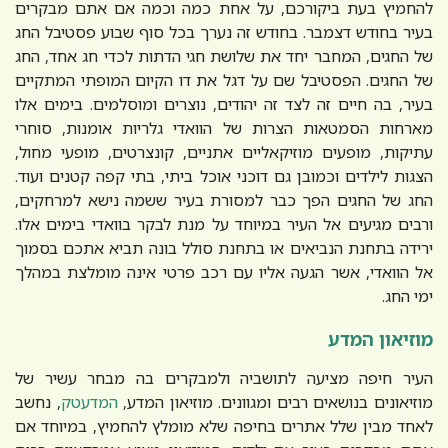
להחמיץ בעת ביקורכם, על אחת כמה וכמה אם אתם מבקרים
בעיר בחודש דצמבר. בחודש זה נערך בכל סוף שבוע פסטיבל החג
של החגים, המחבר יחד את שלושת חגי הדתות לכדי חג אחד, החג
של החגים. הפסטיבל שם על דגל את דו הקיום המופתי המתקיים
בעיר, בה חיים זה לצד זה יהודים, נוצרים ומוסלמים. בימים אלו
מארחות הסמטאות הצרות של הוואדי גלריות אומנות, סוחרי
עתיקות, מופעים מוזיקאליים אתניים, קונצרטים, מופעי מחול,
הצגות לילדים וכמובן גם דוכני אוכל ביתי, בתי קפה קטנים ועוד.
החג של החגים הפך כבר למסורת בעיר ששמה נישא למרחקים,
ורבים מגיעים אל העיר במיוחד על מנת לבקר בוואדי בימים אלו.
ירידה בתחנת הנביאים או בתחנת סולל בונה תביא אתכם בסמוך
אל הוואדי, אשר הגעה אליו עם רכב פרטי אינה מומלצת במהלך
ימי החג.
מוזיאון המדע
העיר חיפה מציעה לתושביה ולמבקרים בה מבחר עשיר של
מוזיאונים בנושאים רבים ומגוונים. מוזיאון המדע,
המדעטק
, נחשב
לאחד מבין שלל אתרים בחיפה שלא מומלץ להחמיץ, במיוחד אם