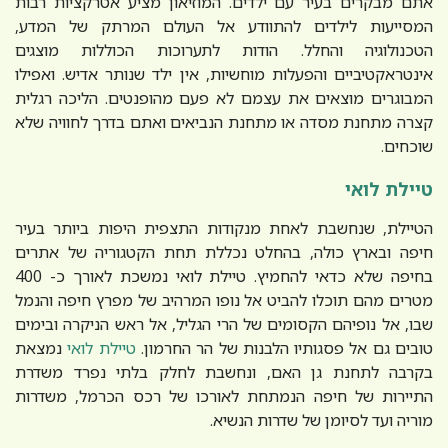
אתם מבקרים בעיר עם ילדים. המוזיאון מציע אטרקציות רבות
המסייעות לילדים להתוודע אל העולם המרתק של המדע,
הטכנולוגיה והחלל. הודות לתערוכות הכוללות מוצגים
אינטראקטיביים והפעלות מוחשיות, אין ילד שנותר אדיש. ואפילו
המבוגרים מוצאים את עצמם לא פעם מהופנטים. הליכה רגלית
קצרה מתחנת מסדה או מתחנת הנביאים ואתם בדרך לחוויה שלא
שוכחים.
טיילת לואי
הטיילת, שנחשבת לאחת מנקודות התצפית היפות ביותר בעיר
חיפה ובארץ כולה, בהחלט נכללת תחת הקטגוריה של אתרים
בחיפה שלא כדאי להחמיץ. טיילת לואי נמשכת לאורך כ- 400
מטרים מהם תוכלו להביט אל נופו המרהיב של מפרץ חיפה והנמל
שבו, אל נופיהם הקסומים של הרי הגליל, אל ראש הניקרה ובימים
טובים גם אל פסגותיו הלבנות של הר החרמון.
טיילת לואי
נמצאת
בקרבה לתחנת גן האם, ונחשבת לחלק בלתי נפרד משדרת
התיירות של חיפה הנמתחת לאורכו של רכס הכרמל, משדרות
מוריה ועד לסיומן של שדרות הנשיא.