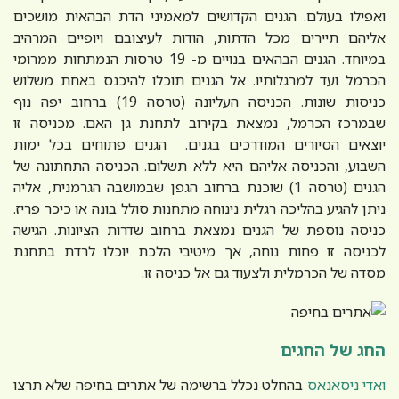
ואפילו בעולם. הגנים הקדושים למאמיני הדת הבהאית מושכים
אליהם תיירים מכל הדתות, הודות לעיצובם ויופיים המרהיב
במיוחד. הגנים הבהאים בנויים מ- 19 טרסות הנמתחות ממרומי
הכרמל ועד למרגלותיו. אל הגנים תוכלו להיכנס באחת משלוש
כניסות שונות. הכניסה העליונה (טרסה 19) ברחוב יפה נוף
שבמרכז הכרמל, נמצאת בקירוב לתחנת גן האם. מכניסה זו
יוצאים הסיורים המודרכים בגנים. הגנים פתוחים בכל ימות
השבוע, והכניסה אליהם היא ללא תשלום. הכניסה התחתונה של
הגנים (טרסה 1) שוכנת ברחוב הגפן שבמושבה הגרמנית, אליה
ניתן להגיע בהליכה רגלית נינוחה מתחנות סולל בונה או כיכר פריז.
כניסה נוספת של הגנים נמצאת ברחוב שדרות הציונות. הגישה
לכניסה זו פחות נוחה, אך מיטיבי הלכת יוכלו לרדת בתחנת
מסדה של הכרמלית ולצעוד גם אל כניסה זו.
החג של החגים
ואדי ניסאנאס
בהחלט נכלל ברשימה של אתרים בחיפה שלא תרצו