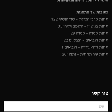
אימייל - orna@carmelit.com
כתובות של התחנות
תחנת מרכז הכרמל – שד' הנשיא 122
תחנת בני ציון – גולומב אליהו 35
תחנת מסדה – מסדה 29
תחנת הנביאים – הנביאים 22
תחנת הדר-עירייה – הנביאים 1
תחנת עיר תחתית – נתנזון 20
צור קשר
שם