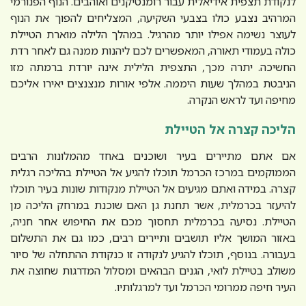
לנקודת תצפית אידיאלית עבור רומנטיקנים ואוהבים. הנוף הפנורמי
המרהיב נצבע כולו בצבעי השקיעה, המצליחים להפוך את הנוף
לעוצר נשימה אפילו יותר מהרגיל. במהלך הלילה מוארת הטיילת
כולה בעמודי תאורה, המאפשרים לכם ליהנות ממנה גם לאחר רדת
החשיכה. יתרה מכך, התצפית הלילית אינה יורדת ברמתה מזו
הניבטת במהלך שעות היממה. אלפי אורות מנצנצים יאירו אליכם
מחיפה ועד לראש הנקרה.
הליכה קצרה אל הטיילת
אם אתם מתיירים בעיר ושוכנים באחד מהמלונות הרבים
הממוקמים במרכז הכרמל תוכלו להגיע אל הטיילת בהליכה רגלית
קצרה. במידה ואתם מגיעים אל הטיילת מנקודות שונות בעיר תוכלו
להיעזר בכרמלית, אשר תחנת גן האם שוכנת במרחק הליכה מן
הטיילת. נסיעה בכרמלית תחסוך מכם את החיפוש אחר חניה,
באזור המושך אליו תושבים ותיירים רבים, כמו גם את התשלום
בעבורה. בנוסף, תוכלו להגיע לנקודה זו כנקודת ההתחלה של סיור
משולב בטיילת לואי, הגנים הבהאים ומסלול המדרגות שחוצה את
העיר חיפה ממרומי הכרמל ועד למרגלותיו.