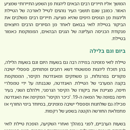
המושך אליו תיירים רבים הבאים ליהנות מן השפע התיירותי שמציע
האזור. כמובן שגם תושבי העיר נוהגים לטייל לאורכה של הטיילת
וליהנות מן הנופים היפים שהיא מציעה. תיירים רבים משלבים את
הביקור בטיילת לואי בבואם לאחד מן הסיורים הרבים היוצאים
מנקודת הכניסה העליונה של הגנים הבהאים, הממוקמת כאמור
בטיילת.
ביום וגם בלילה
טיילת לואי מזמינה במידה רבה גם בשעות היום וגם בשעות הלילה,
בהן תוכלו ליהנות ממשטחי דשא רחבים ופתוחים, ספסלי ישיבה
מקורים בפרגולות, גן משחקים ומאנדרטת הקיסר, הממוקמת
בקצה המערבי של הטיילת. האנדרטה, שנבנתה על ידי טמפלרי
חיפה, מציינת את ביקורו של הקיסר הגרמני, וילהלם השני, בעיר
חיפה בסופה של המאה ה-19. 'כיכר הקיסר' המקיפה את האנדרטה
מכילה גם שולחנות וספסלי ישיבה מזמינים, במיוחד בימי החורף אז
מתמלאת החורשה הקטנה בשפע של רקפות.
בשעות הערביים, לפני במהלך ואחרי השקיעה, הופכת טיילת לואי