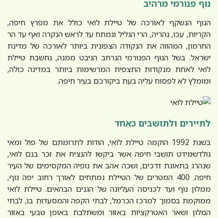
נוף פנורמי מרהיב
הנוף הנשקף לאורכה של טיילת לואי כולל את מפרץ חיפה,
הקריות, עכו, נהריה, הרי הגליל ונמתח עד לראש הנקרה ואף עד הר
החרמון, המהווה את הנקודה הצפונית ביותר לאורכה של מדינת
ישראל. בשל הנוף הפנורמי הנרחב הניבט ממנה, נחשבת טיילת
לואי לאחת מנקודות התצפית המרשימות ביותר במדינה כולה,
ומומלץ לא לפסוח עליה בעת ביקורכם בעיר חיפה.
לתיירים ולתושבים כאחד
בשנת 1992 הוקמה טיילת לואי, הודות לתרומתם של פול ומאי
גולדשמידט תושבי חיפה אשר ביקשו להנציח את זכר בנם לואי,
שנהרג בתאונת דרכים, ושכה אהב את נופיה המקסימים של העיר
חיפה. 400 המטרים של הטיילת נמתחים לאורך רחוב יפה נוף,
ממלון נוף ועד לכניסה העליונה של הגנים הבהאים. טיילת לואי
ממוקמת בסמוך למרכז הכרמל, לבתי הקפה והמסעדות בו, לבתי
המלון ושאר האטרקציות באזור ומשתלבת באופן טבעי באזור