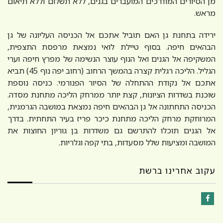
מן הסיורים המודרכים המועברים בגנים, ללא תשלום וללא תיאום
מראש.
ירידה בתחנת גן האם תוביל אתכם אל הכניסה העליונה של גן
הבהאים חיפה. בסוף טיילת לואי נמצאת מרפסת התצפית,
המשקיפה אל הגנים ואל הנוף עוצר הנשימה של מפרץ חיפה וערי
הגליל. הליכה רגלית קצרה בהמשך הרחוב (רחוב יפה נוף 45) תביא
אתכם אל נקודת ההתחלה של הסיור הפנורמי. כניסה נוספת
שוכנת בשדרות הציונות, קצת יותר ממרחק הליכה מתחנת מסדה.
הכניסה התחתונה אל גן הבהאים חיפה נמצאת במושבה הגרמנית,
המרוחקת מרחק הליכה מתחנת כיכר פריז בעיר התחתית. בדרך
אל הגנים תוכלו להתרשם גם משדרות בן גוריון החוצות את
המושבה ומציעות שלל מסעדות, בתי קפה וגלריות.
עקוב אחרינו ברשת
Facebook